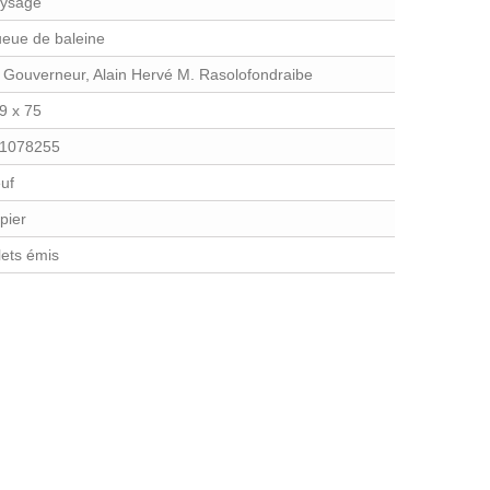
ysage
eue de baleine
 Gouverneur, Alain Hervé M. Rasolofondraibe
9 x 75
1078255
uf
pier
llets émis