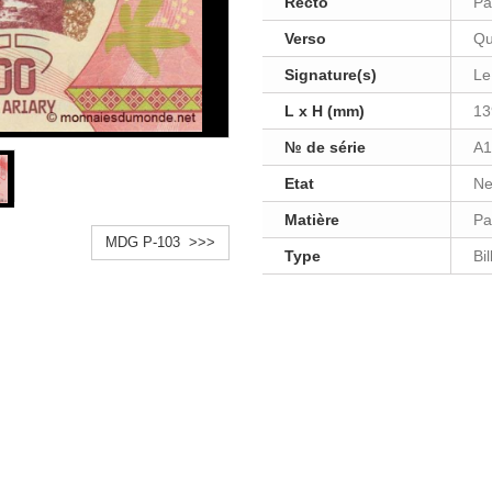
Recto
Pa
Verso
Qu
Signature(s)
Le
L x H (mm)
13
№ de série
A1
Etat
Ne
Matière
Pa
MDG P-103 >>>
Type
Bi