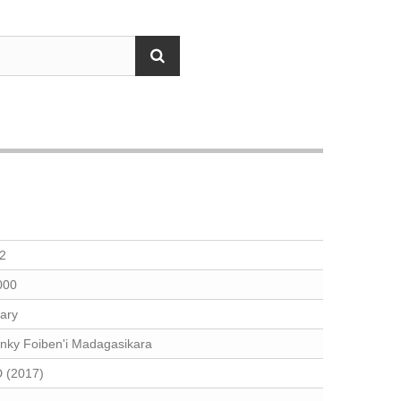
2
000
iary
nky Foiben'i Madagasikara
 (2017)