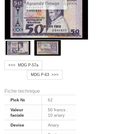
Agrandir l'image
<<< MDG P-57a
MDG P-63 >>>
Fiche technique
Pick №
62
Valeur
50 francs :
faciale
10 ariary
Devise
Ariary