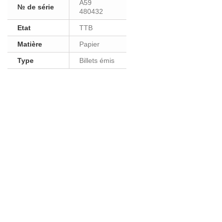
A59
№ de série
480432
Etat
TTB
Matière
Papier
Type
Billets émis