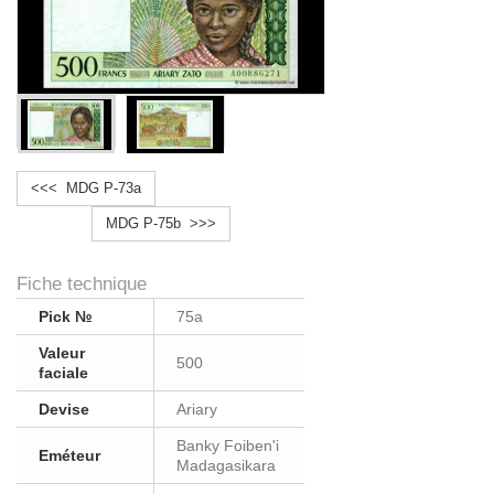
<<< MDG P-73a
MDG P-75b >>>
Fiche technique
Pick №
75a
Valeur
500
faciale
Devise
Ariary
Banky Foiben'i
Eméteur
Madagasikara