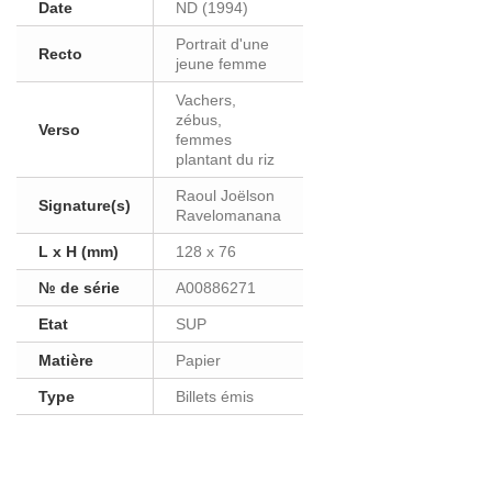
Date
ND (1994)
Portrait d'une
Recto
jeune femme
Vachers,
zébus,
Verso
femmes
plantant du riz
Raoul Joëlson
Signature(s)
Ravelomanana
L x H (mm)
128 x 76
№ de série
A00886271
Etat
SUP
Matière
Papier
Type
Billets émis