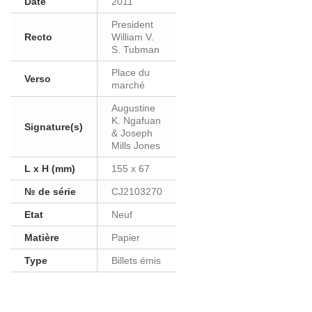
Date
2011
President
Recto
William V.
S. Tubman
Place du
Verso
marché
Augustine
K. Ngafuan
Signature(s)
& Joseph
Mills Jones
L x H (mm)
155 x 67
№ de série
CJ2103270
Etat
Neuf
Matière
Papier
Type
Billets émis