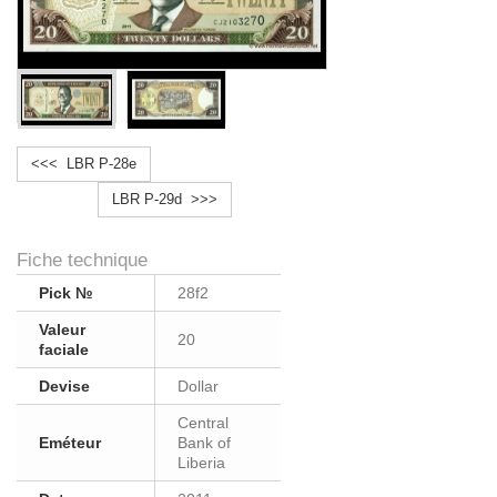
<<< LBR P-28e
LBR P-29d >>>
Fiche technique
Pick №
28f2
Valeur
20
faciale
Devise
Dollar
Central
Eméteur
Bank of
Liberia