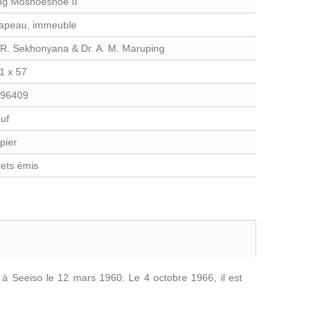
ng Moshoeshoe II
apeau, immeuble
 R. Sekhonyana & Dr. A. M. Maruping
1 x 57
96409
uf
pier
llets émis
à Seeiso le 12 mars 1960. Le 4 octobre 1966, il est