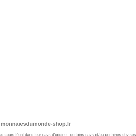
r
monnaiesdumonde-shop.fr
lus cours légal dans leur pays d’origine ; certains pays et/ou certaines devises