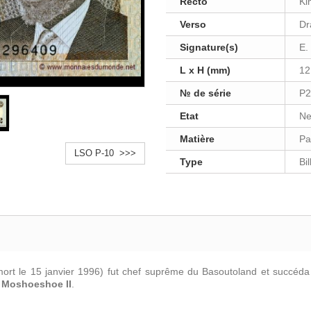
Recto
Ki
Verso
Dr
Signature(s)
E.
L x H (mm)
12
№ de série
P2
Etat
Ne
Matière
Pa
LSO P-10 >>>
Type
Bi
ort le 15 janvier 1996) fut chef suprême du Basoutoland et succéda 
e
Moshoeshoe II
.