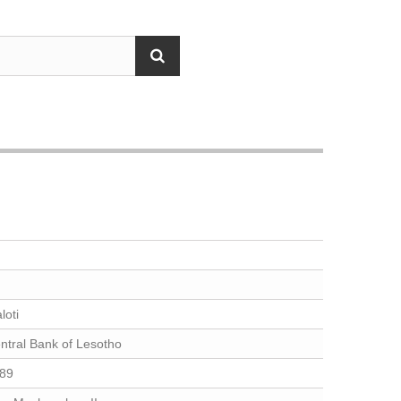
loti
ntral Bank of Lesotho
89