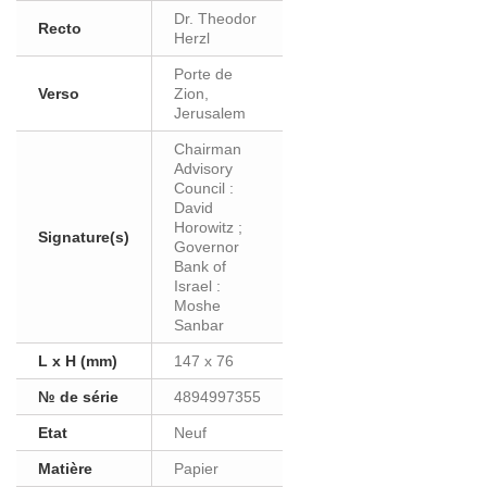
Dr. Theodor
Recto
Herzl
Porte de
Verso
Zion,
Jerusalem
Chairman
Advisory
Council :
David
Horowitz ;
Signature(s)
Governor
Bank of
Israel :
Moshe
Sanbar
L x H (mm)
147 x 76
№ de série
4894997355
Etat
Neuf
Matière
Papier