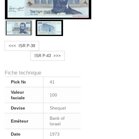
<<< ISR P-39
ISR P-43 >>>
Fiche technique
Pick №
41
Valeur
100
faciale
Devise
Shequel
Bank of
Eméteur
Israel
Date
1973