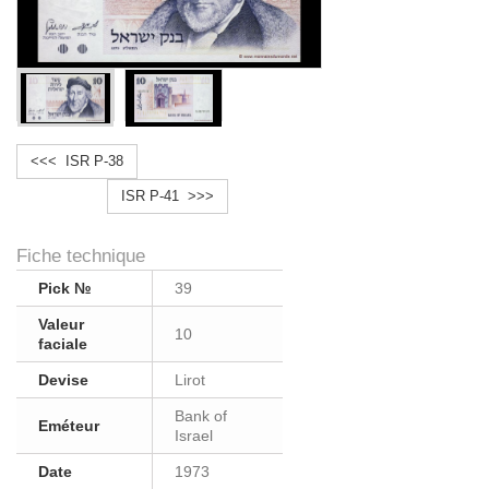
<<< ISR P-38
ISR P-41 >>>
Fiche technique
Pick №
39
Valeur
10
faciale
Devise
Lirot
Bank of
Eméteur
Israel
Date
1973