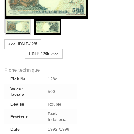
<<< IDN P-128f
IDN P-128h >>>
Fiche technique
Pick №
128g
Valeur
500
faciale
Devise
Roupie
Bank
Eméteur
Indonesia
Date
1992 /1998