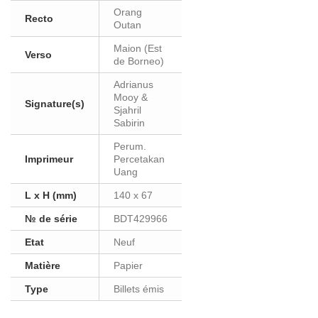
Orang
Recto
Outan
Maion (Est
Verso
de Borneo)
Adrianus
Mooy &
Signature(s)
Sjahril
Sabirin
Perum.
Imprimeur
Percetakan
Uang
L x H (mm)
140 x 67
№ de série
BDT429966
Etat
Neuf
Matière
Papier
Type
Billets émis