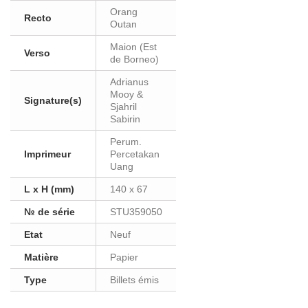
Orang
Recto
Outan
Maion (Est
Verso
de Borneo)
Adrianus
Mooy &
Signature(s)
Sjahril
Sabirin
Perum.
Imprimeur
Percetakan
Uang
L x H (mm)
140 x 67
№ de série
STU359050
Etat
Neuf
Matière
Papier
Type
Billets émis