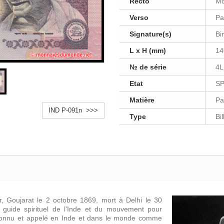
Recto
Mo
Verso
Pa
Signature(s)
Bi
L x H (mm)
14
№ de série
4L
Etat
S
Matière
Pa
IND P-091n >>>
Type
Bi
, Goujarat le 2 octobre 1869, mort à Delhi le 30
nt guide spirituel de l'Inde et du mouvement pour
connu et appelé en Inde et dans le monde comme