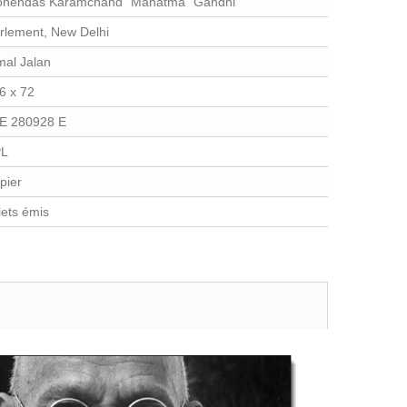
hendas Karamchand "Mahatma" Gandhi
rlement, New Delhi
mal Jalan
6 x 72
E 280928 E
PL
pier
llets émis