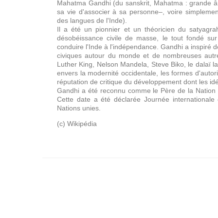
Mahatma Gandhi (du sanskrit, Mahatma : grande âme
sa vie d'associer à sa personne–, voire simplemen
des langues de l'Inde).
Il a été un pionnier et un théoricien du satyagrah
désobéissance civile de masse, le tout fondé sur 
conduire l'Inde à l'indépendance. Gandhi a inspiré 
civiques autour du monde et de nombreuses autre
Luther King, Nelson Mandela, Steve Biko, le dalaï l
envers la modernité occidentale, les formes d'autorité
réputation de critique du développement dont les id
Gandhi a été reconnu comme le Père de la Nation en
Cette date a été déclarée Journée internationale
Nations unies.
(c) Wikipédia