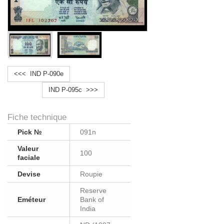
<<< IND P-090e
IND P-095c >>>
Fiche technique
Pick №
091n
Valeur
100
faciale
Devise
Roupie
Reserve
Eméteur
Bank of
India