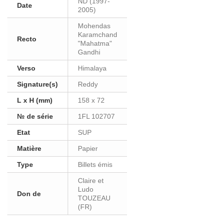
ND (1997-
Date
2005)
Mohendas
Karamchand
Recto
"Mahatma"
Gandhi
Verso
Himalaya
Signature(s)
Reddy
L x H (mm)
158 x 72
№ de série
1FL 102707
Etat
SUP
Matière
Papier
Type
Billets émis
Claire et
Ludo
Don de
TOUZEAU
(FR)