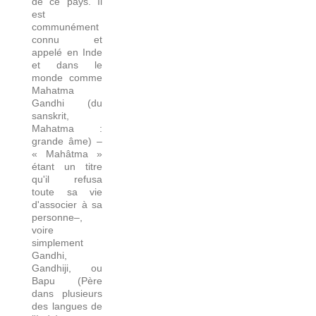
de ce pays. Il
est
communément
connu et
appelé en Inde
et dans le
monde comme
Mahatma
Gandhi (du
sanskrit,
Mahatma :
grande âme) –
« Mahâtma »
étant un titre
qu'il refusa
toute sa vie
d'associer à sa
personne–,
voire
simplement
Gandhi,
Gandhiji, ou
Bapu (Père
dans plusieurs
des langues de