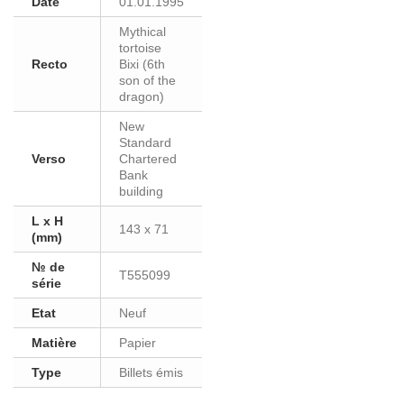
Date
01.01.1995
Mythical
tortoise
Recto
Bixi (6th
son of the
dragon)
New
Standard
Verso
Chartered
Bank
building
L x H
143 x 71
(mm)
№ de
T555099
série
Etat
Neuf
Matière
Papier
Type
Billets émis