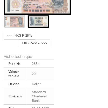
<<< HKG P-284b
HKG P-291a >>>
Fiche technique
Pick №
285b
Valeur
20
faciale
Devise
Dollar
Standard
Eméteur
Chartered
Bank