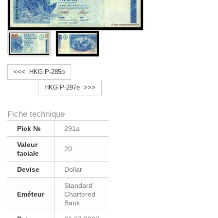
<<< HKG P-285b
HKG P-297e >>>
Fiche technique
Pick №
291a
Valeur
20
faciale
Devise
Dollar
Standard
Eméteur
Chartered
Bank