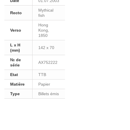
Date
01.07.2003
Mythical
Recto
fish
Hong
Verso
Kong,
1850
L x H
142 x 70
(mm)
№ de
AX752222
série
Etat
TTB
Matière
Papier
Type
Billets émis