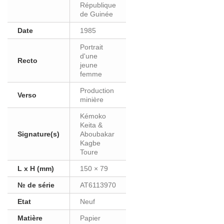
République
de Guinée
Date
1985
Portrait
d'une
Recto
jeune
femme
Production
Verso
minière
Kémoko
Keita &
Signature(s)
Aboubakar
Kagbe
Toure
L x H (mm)
150 × 79
№ de série
AT6113970
Etat
Neuf
Matière
Papier