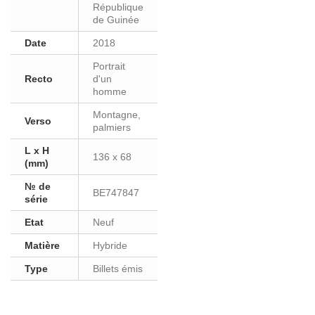
République
de Guinée
Date
2018
Portrait
Recto
d'un
homme
Montagne,
Verso
palmiers
L x H
136 x 68
(mm)
№ de
BE747847
série
Etat
Neuf
Matière
Hybride
Type
Billets émis