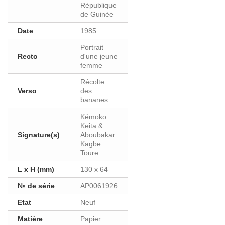
République
de Guinée
Date
1985
Portrait
Recto
d'une jeune
femme
Récolte
Verso
des
bananes
Kémoko
Keita &
Signature(s)
Aboubakar
Kagbe
Toure
L x H (mm)
130 x 64
№ de série
AP0061926
Etat
Neuf
Matière
Papier