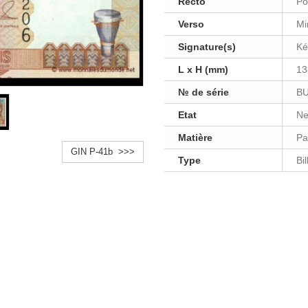
Recto
Po
Verso
Mi
Signature(s)
Ké
L x H (mm)
13
№ de série
BU
Etat
Ne
Matière
Pa
GIN P-41b >>>
Type
Bi