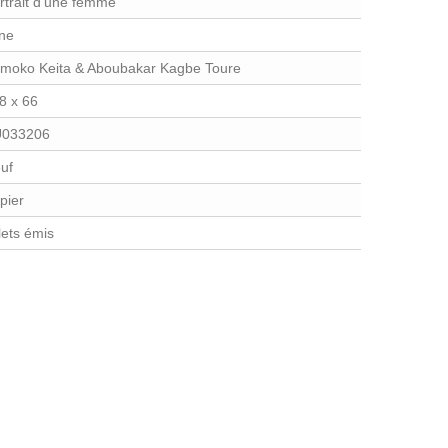
rtrait d'une femme
ne
moko Keita & Aboubakar Kagbe Toure
8 x 66
033206
uf
pier
llets émis