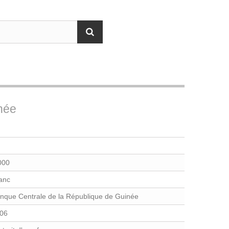
inée
000
anc
nque Centrale de la République de Guinée
06