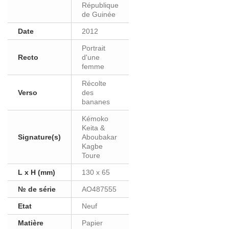
République
de Guinée
Date
2012
Portrait
Recto
d'une
femme
Récolte
Verso
des
bananes
Kémoko
Keita &
Signature(s)
Aboubakar
Kagbe
Toure
L x H (mm)
130 x 65
№ de série
AO487555
Etat
Neuf
Matière
Papier