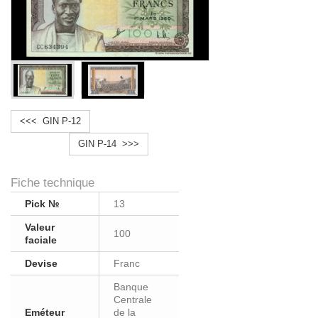
<<< GIN P-12
GIN P-14 >>>
Fiche technique
Pick №
13
Valeur
100
faciale
Devise
Franc
Banque
Centrale
Eméteur
de la