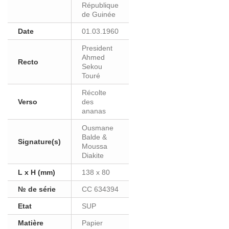
République
de Guinée
Date
01.03.1960
President
Ahmed
Recto
Sekou
Touré
Récolte
Verso
des
ananas
Ousmane
Balde &
Signature(s)
Moussa
Diakite
L x H (mm)
138 x 80
№ de série
CC 634394
Etat
SUP
Matière
Papier