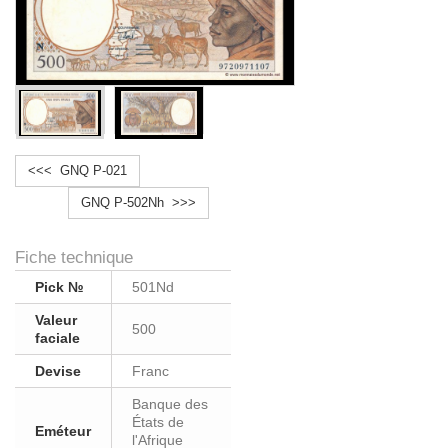
<<< GNQ P-021
GNQ P-502Nh >>>
Fiche technique
Pick №
501Nd
Valeur
500
faciale
Devise
Franc
Banque des
États de
Eméteur
l'Afrique