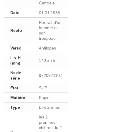
Centrale
Date
01.01.1985
Portrait d'un
homme et
Recto
son
troupeau
Verso
Antilopes
L x H
140 x 75
(mm)
№ de
9720971107
série
Etat
SUP
Matière
Papier
Type
Billets émis
les 2
premiers
chiffres du #