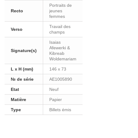
Portraits de
Recto
jeunes
femmes
Travail des
Verso
champs
Isaias
Afewerki &
Signature(s)
Kibreab
Woldemariam
L x H (mm)
146 x 73
№ de série
AE1005890
Etat
Neuf
Matière
Papier
Type
Billets émis