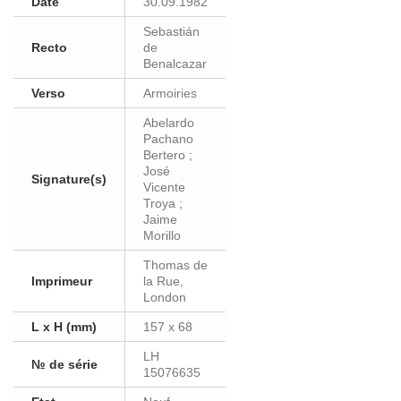
Date
30.09.1982
Sebastián
Recto
de
Benalcazar
Verso
Armoiries
Abelardo
Pachano
Bertero ;
José
Signature(s)
Vicente
Troya ;
Jaime
Morillo
Thomas de
Imprimeur
la Rue,
London
L x H (mm)
157 x 68
LH
№ de série
15076635