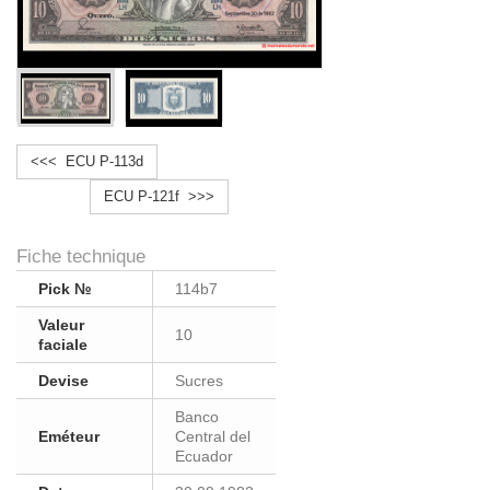
<<< ECU P-113d
ECU P-121f >>>
Fiche technique
Pick №
114b7
Valeur
10
faciale
Devise
Sucres
Banco
Eméteur
Central del
Ecuador