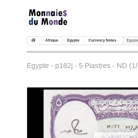
Afrique
Egypte
Currency Notes
Egypte
Egypte - p182j - 5 Piastres - ND (1