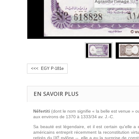
Agrandir l'image
<<< EGY P-181e
EN SAVOIR PLUS
Néfertiti
(dont le nom signifie « la belle est venue » o
aux environs de 1370 à 1333/34 av. J.-C.
Sa beauté est légendaire, et il est certain qu'elle 
américains entreprit récemment la reconstitution virt
e
retirés du
IX
pylône --, elle a eu la surprise de cons