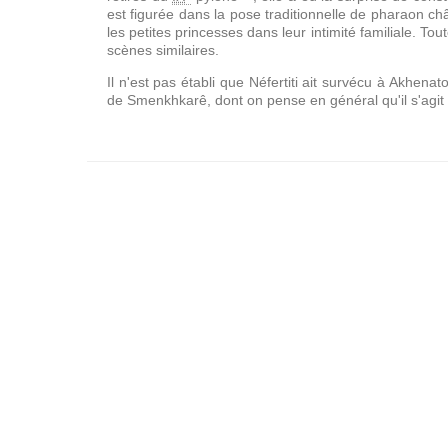
est figurée dans la pose traditionnelle de pharaon châ
les petites princesses dans leur intimité familiale. To
scènes similaires.
Il n'est pas établi que Néfertiti ait survécu à Akhenat
de Smenkhkarê, dont on pense en général qu'il s'agit