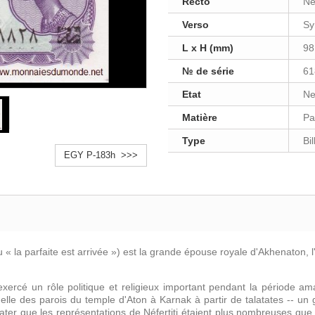
Recto
Nef
Verso
Sy
L x H (mm)
98
№ de série
61
Etat
Ne
Matière
Pa
Type
Bi
EGY P-183h >>>
u « la parfaite est arrivée ») est la grande épouse royale d'Akhenaton, l
a exercé un rôle politique et religieux important pendant la période a
uelle des parois du temple d'Aton à Karnak à partir de talatates -- un
tater que les représentations de Néfertiti étaient plus nombreuses que 