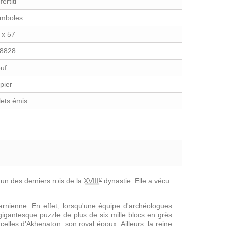
ertiti
mboles
 x 57
8828
uf
pier
llets émis
e
'un des derniers rois de la
XVIII
dynastie. Elle a vécu
marnienne. En effet, lorsqu'une équipe d'archéologues
 gigantesque puzzle de plus de six mille blocs en grès
celles d'Akhenaton, son royal époux. Ailleurs, la reine