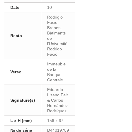
Date
10
Rodrigio
Facio
Brenes;
Bâtiments
Recto
de
l’Université
Rodrigo
Facio
Immeuble
de la
Verso
Banque
Centrale
Eduardo
Lizano Fait
Signature(s)
& Carlos
Hernández
Rodríguez
L x H (mm)
156 x 67
№ de série
D44019789