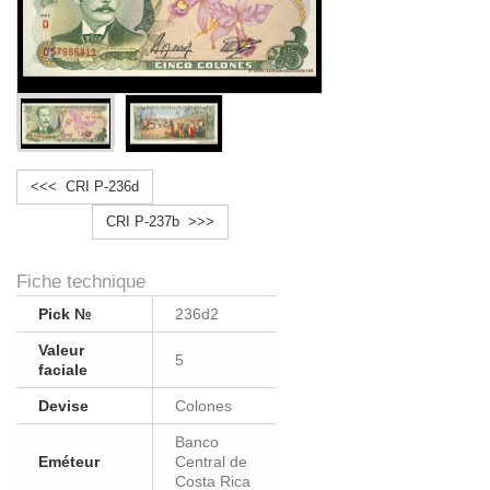
<<< CRI P-236d
CRI P-237b >>>
Fiche technique
Pick №
236d2
Valeur
5
faciale
Devise
Colones
Banco
Eméteur
Central de
Costa Rica