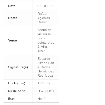
Date
02.10.1989
Rafael
Recto
Yglesias
Castro
Scène de
vie sur le
port -
Verso
peinture de
J. Villa,
1897
Eduardo
Lizano Fait
Signature(s)
& Carlos
Hernández
Rodríguez
L x H (mm)
151 x 67
№ de série
D57986811
Etat
Neuf