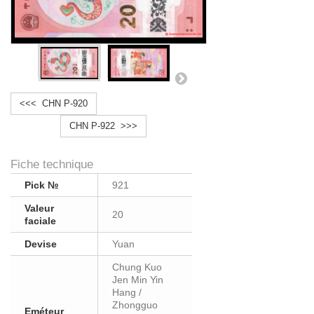
<<< CHN P-920
CHN P-922 >>>
Fiche technique
Pick №
921
Valeur
20
faciale
Devise
Yuan
Chung Kuo
Jen Min Yin
Hang /
Zhongguo
Eméteur