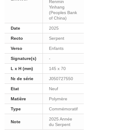
Renmin
Yinhang
(Peoples Bank
of China)
Date
2025
Recto
Serpent
Verso
Enfants
Signature(s)
-
L x H (mm)
145 x 70
№ de série
J050727550
Etat
Neuf
Matière
Polymère
Type
Commémoratif
2025 Année
Note
du Serpent