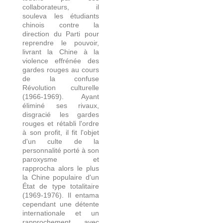
collaborateurs, il
souleva les étudiants
chinois contre la
direction du Parti pour
reprendre le pouvoir,
livrant la Chine à la
violence effrénée des
gardes rouges au cours
de la confuse
Révolution culturelle
(1966-1969). Ayant
éliminé ses rivaux,
disgracié les gardes
rouges et rétabli l'ordre
à son profit, il fit l'objet
d'un culte de la
personnalité porté à son
paroxysme et
rapprocha alors le plus
la Chine populaire d'un
État de type totalitaire
(1969-1976). Il entama
cependant une détente
internationale et un
rapprochement avec