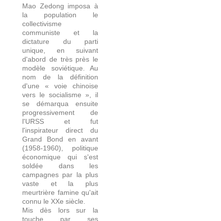
Mao Zedong imposa à
la population le
collectivisme
communiste et la
dictature du parti
unique, en suivant
d'abord de très près le
modèle soviétique. Au
nom de la définition
d'une « voie chinoise
vers le socialisme », il
se démarqua ensuite
progressivement de
l'URSS et fut
l'inspirateur direct du
Grand Bond en avant
(1958-1960), politique
économique qui s'est
soldée dans les
campagnes par la plus
vaste et la plus
meurtrière famine qu'ait
connu le XXe siècle.
Mis dès lors sur la
touche par ses