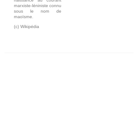
naissance au courant
marxiste-léniniste connu
sous le nom de
maoïsme.
(c) Wikipédia