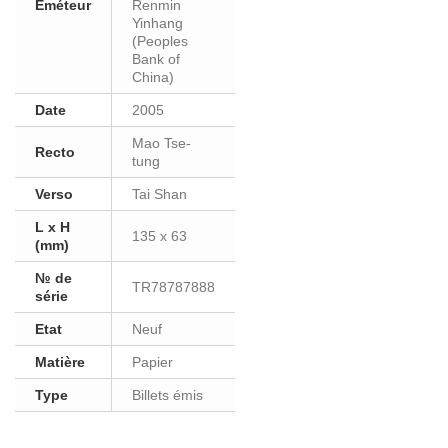
Eméteur
Renmin
Yinhang
(Peoples
Bank of
China)
Date
2005
Mao Tse-
Recto
tung
Verso
Tai Shan
L x H
135 x 63
(mm)
№ de
TR78787888
série
Etat
Neuf
Matière
Papier
Type
Billets émis