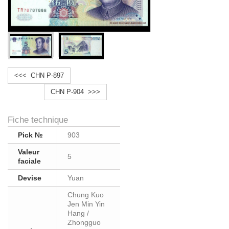
<<< CHN P-897
CHN P-904 >>>
Fiche technique
Pick №
903
Valeur
5
faciale
Devise
Yuan
Chung Kuo
Jen Min Yin
Hang /
Zhongguo