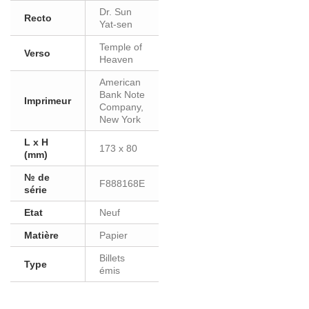
Dr. Sun
Recto
Yat-sen
Temple of
Verso
Heaven
American
Bank Note
Imprimeur
Company,
New York
L x H
173 x 80
(mm)
№ de
F888168E
série
Etat
Neuf
Matière
Papier
Billets
Type
émis