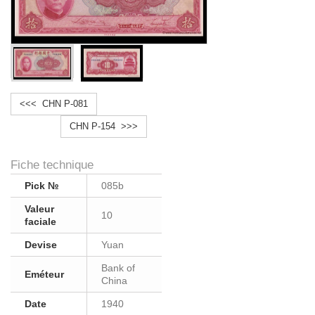
<<< CHN P-081
CHN P-154 >>>
Fiche technique
Pick №
085b
Valeur
10
faciale
Devise
Yuan
Bank of
Eméteur
China
Date
1940