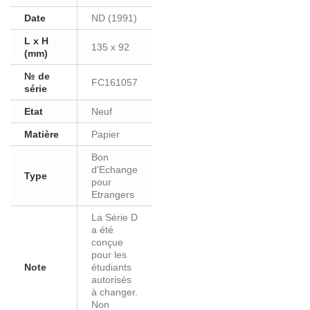
Date
ND (1991)
L x H
135 x 92
(mm)
№ de
FC161057
série
Etat
Neuf
Matière
Papier
Bon
d'Echange
Type
pour
Etrangers
La Série D
a été
conçue
pour les
Note
étudiants
autorisés
à changer.
Non