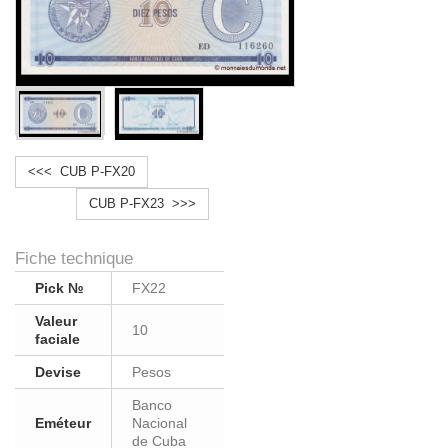
<<< CUB P-FX20
CUB P-FX23 >>>
Fiche technique
Pick №
FX22
Valeur
10
faciale
Devise
Pesos
Banco
Eméteur
Nacional
de Cuba