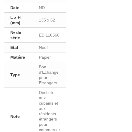
Date
ND
L x H
135 x 62
(mm)
№ de
ED 116560
série
Etat
Neuf
Matière
Papier
Bon
d'Echange
Type
pour
Etrangers
Destiné
aux
cubains et
aux
résidents
Note
étrangers
pour
commercer