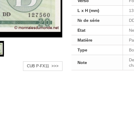
Verso
Fo
L x H (mm)
13
№ de série
DD
Etat
Ne
Matière
Pa
Type
Bo
De
Note
ch
CUB P-FX11 >>>