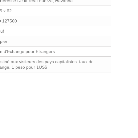
rteresse De la Real Fuerza, Havanna
5 x 62
 127560
uf
pier
n d'Echange pour Etrangers
stiné aux visiteurs des pays capitalistes. taux de
ange, 1 peso pour 1US$