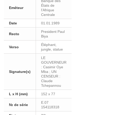
Banque des
États de
Eméteur
l'Afrique
Centrale
Date
01.01.1989
President Paul
Recto
Biya
Éléphant,
Verso
jungle, statue
LE
GOUVERNEUR
: Casimir Oye
Signature(s)
Mba ; UN
CENSEUR :
Claude
Tchepannou
L x H (mm)
152 x 77
E.07
№ de série
154118318