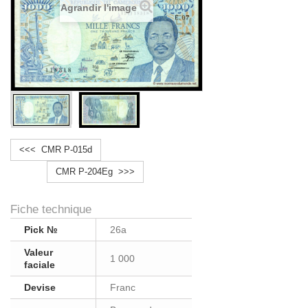
Agrandir l'image
<<< CMR P-015d
CMR P-204Eg >>>
Fiche technique
Pick №
26a
Valeur
1 000
faciale
Devise
Franc