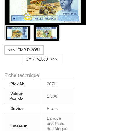
<<< CMR P-206U
CMR P-208U >>>
Fiche technique
Pick №
207U
Valeur
1 000
faciale
Devise
Franc
Banque
des États
Eméteur
de l'Afrique