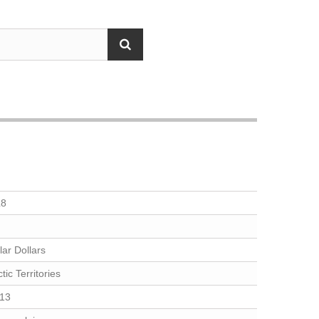
L8
lar Dollars
tic Territories
13