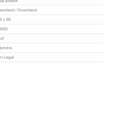
up polaire
eenland / Groenland
0 x 80
0000
uf
lymère
n Legal