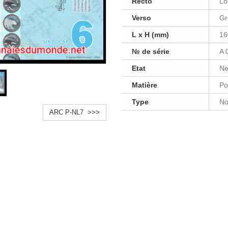
Recto
Lo
Verso
Gr
L x H (mm)
16
№ de série
A 
Etat
Ne
Matière
Po
Type
No
ARC P-NL7 >>>