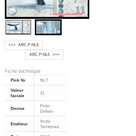
<<< ARC P-NL8
ARC P-NL5 >>>
Fiche technique
Pick №
NL7
Valeur
11
faciale
Polar
Devise
Dollars
Arctic
Eméteur
Territories