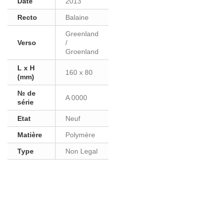
Date
2013
Recto
Balaine
Greenland
Verso
/
Groenland
L x H
160 x 80
(mm)
№ de
A 0000
série
Etat
Neuf
Matière
Polymère
Type
Non Legal