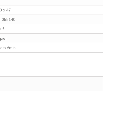
9 x 47
 058140
uf
pier
llets émis