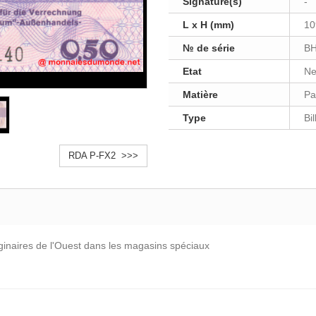
Signature(s)
-
L x H (mm)
10
№ de série
BH
Etat
Ne
Matière
Pa
Type
Bi
RDA P-FX2 >>>
iginaires de l'Ouest dans les magasins spéciaux