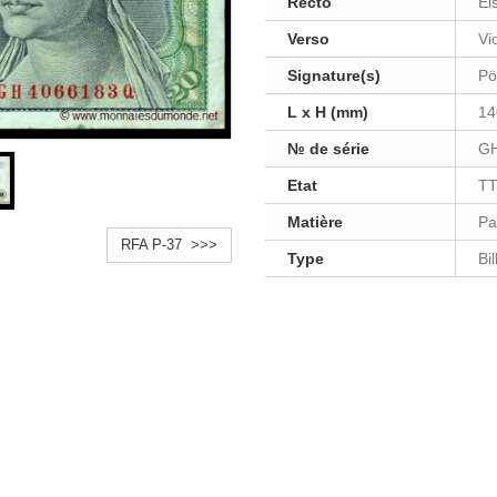
Recto
El
Verso
Vi
Signature(s)
Pö
L x H (mm)
14
№ de série
G
Etat
T
Matière
Pa
RFA P-37 >>>
Type
Bi