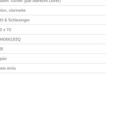
sbeth Tucher (par Albrecht Dürer)
olon, clarinette
hl & Schlesinger
0 x 70
H4066183Q
TB
pier
llets émis