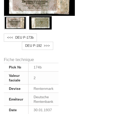
<<< DEU P-173b
DEU P-192 >>>
Fiche technique
Pick №
174b
Valeur
2
faciale
Devise
Rentenmark
Deutsche
Eméteur
Rentenbank
Date
30.01.1937