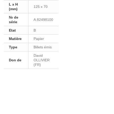
L x H
125 x 70
(mm)
№ de
A.82498100
série
Etat
B
Matière
Papier
Type
Billets émis
David
Don de
OLLIVIER
(FR)