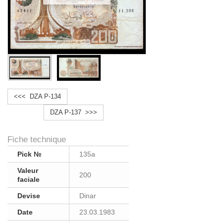
<<< DZA P-134
DZA P-137 >>>
Fiche technique
Pick №
135a
Valeur
200
faciale
Devise
Dinar
Date
23.03.1983