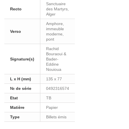
Sanctuaire
Recto
des Martyrs,
Alger
Amphore,
immeuble
Verso
moderne,
pont
Rachid
Bouraoui &
Signature(s)
Bader-
Eddine
Nouioua
L x H (mm)
135 x 77
№ de série
0492316574
Etat
TB
Matière
Papier
Type
Billets émis