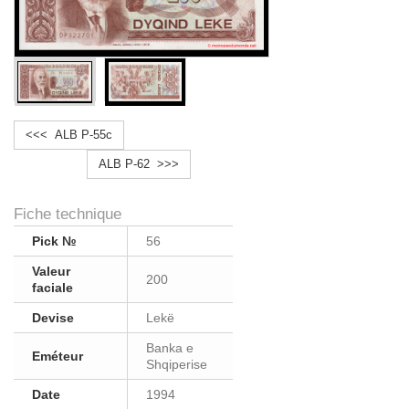
<<< ALB P-55c
ALB P-62 >>>
Fiche technique
Pick №
56
Valeur
200
faciale
Devise
Lekë
Banka e
Eméteur
Shqiperise
Date
1994