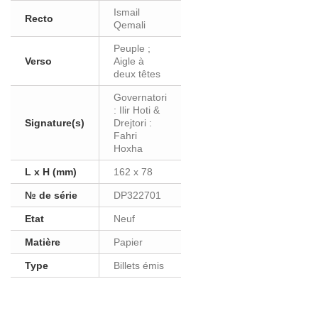
Ismail
Recto
Qemali
Peuple ;
Verso
Aigle à
deux têtes
Governatori
: Ilir Hoti &
Signature(s)
Drejtori :
Fahri
Hoxha
L x H (mm)
162 x 78
№ de série
DP322701
Etat
Neuf
Matière
Papier
Type
Billets émis