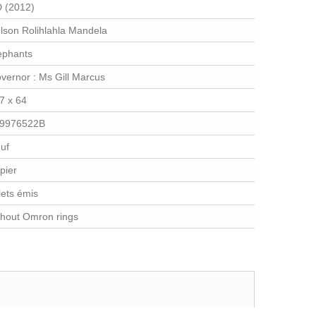
 (2012)
lson Rolihlahla Mandela
ephants
vernor : Ms Gill Marcus
7 x 64
9976522B
uf
pier
llets émis
thout Omron rings