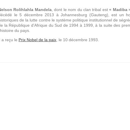
Nelson Rolihlahla Mandela
, dont le nom du clan tribal est
« Madiba 
décédé le 5 décembre 2013 à Johannesburg (Gauteng), est un homme
historiques de la lutte contre le système politique institutionnel de ségr
de la République d'Afrique du Sud de 1994 à 1999, à la suite des prem
'histoire du pays.
l a reçu le
Prix Nobel de la paix
, le 10 décembre 1993.