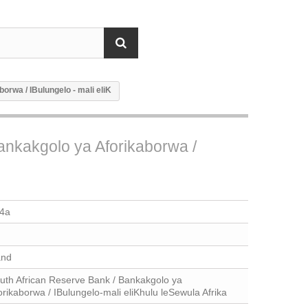
orwa / IBulungelo - mali eliK
Bankakgolo ya Aforikaborwa /
4a
nd
uth African Reserve Bank / Bankakgolo ya
orikaborwa / IBulungelo-mali eliKhulu leSewula Afrika