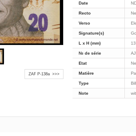
Date
ND
Recto
Ne
Verso
El
Signature(s)
Go
L x H (mm)
13
№ de série
AJ
Etat
Ne
Matière
Pa
ZAF P-138a >>>
Type
Bi
Note
wi