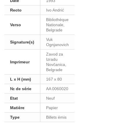
Date
1993
Recto
Ivo Andrić
Bibliothèque
Verso
Nationale,
Belgrade
Vuk
Signature(s)
Ognjanovich
Zavod za
Izradu
Imprimeur
Novčanica,
Belgrade
L x H (mm)
167 x 80
№ de série
AA 0060020
Etat
Neuf
Matière
Papier
Type
Billets émis