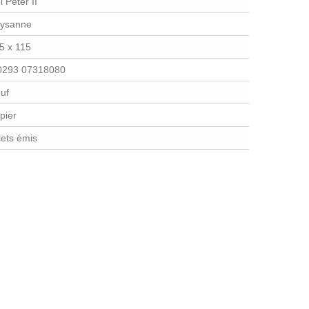
i Peter II
ysanne
5 x 115
.0293 07318080
uf
pier
llets émis