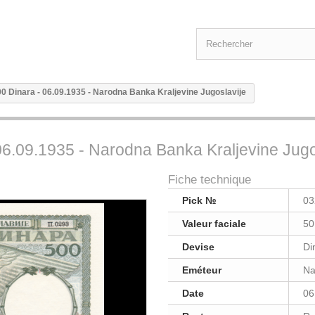
00 Dinara - 06.09.1935 - Narodna Banka Kraljevine Jugoslavije
06.09.1935 - Narodna Banka Kraljevine Jugo
Fiche technique
Pick №
03
Valeur faciale
50
Devise
Di
Eméteur
Na
Date
06