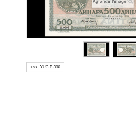
Agrandir l'image
<<< YUG P-030