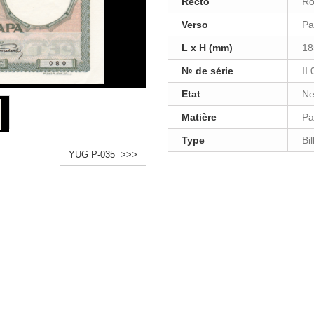
Recto
Ro
Verso
Pa
L x H (mm)
18
№ de série
II
Etat
Ne
Matière
Pa
Type
Bi
YUG P-035 >>>