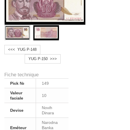
<<< YUG P-148
YUG P-150 >>>
Fiche technique
Pick №
149
Valeur
10
faciale
Novih
Devise
Dinara
Narodna
Eméteur
Banka