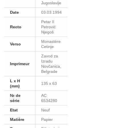
Jugoslavije
Date
03.03.1994
Petar II
Recto
Petrović
Njegoš
Monastère
Verso
Cetinje
Zavod za
Izradu
Imprimeur
Novčanica,
Belgrade
L x H
135 x 63
(mm)
№ de
AC
série
6534280
Etat
Neuf
Matière
Papier