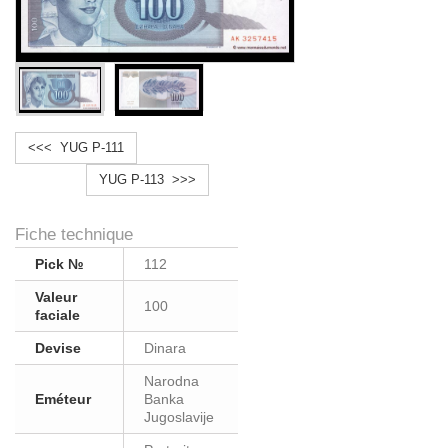
<<< YUG P-111
YUG P-113 >>>
Fiche technique
Pick №
112
Valeur
100
faciale
Devise
Dinara
Narodna
Eméteur
Banka
Jugoslavije