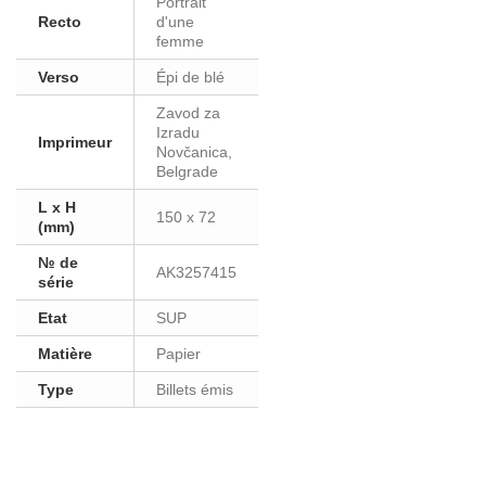
Portrait
Recto
d'une
femme
Verso
Épi de blé
Zavod za
Izradu
Imprimeur
Novčanica,
Belgrade
L x H
150 x 72
(mm)
№ de
AK3257415
série
Etat
SUP
Matière
Papier
Type
Billets émis