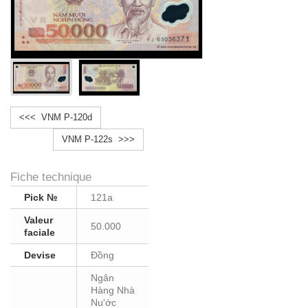
<<< VNM P-120d
VNM P-122s >>>
Fiche technique
Pick №
121a
Valeur
50.000
faciale
Devise
Ðồng
Ngân
Hàng Nhà
Nu'ớc