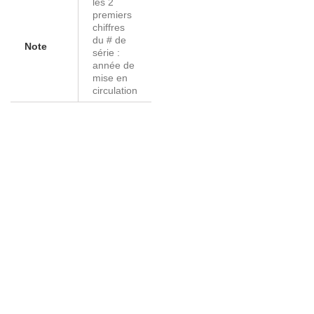
les 2
premiers
chiffres
du # de
Note
série :
année de
mise en
circulation