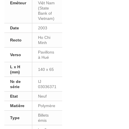
Eméteur
Việt Nam
(State
Bank of
Vietnam)
Date
2003
Ho Chi
Recto
Minh
Pavillons
Verso
à Hué
L x H
140 x 65
(mm)
№ de
IJ
série
03036371
Etat
Neuf
Matière
Polymère
Billets
Type
émis