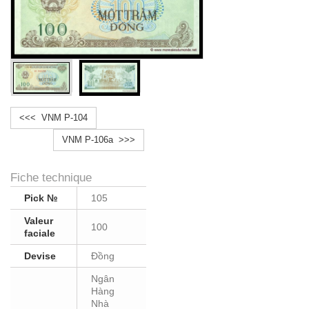
<<< VNM P-104
VNM P-106a >>>
Fiche technique
Pick №
105
Valeur
100
faciale
Devise
Ðồng
Ngân
Hàng
Nhà