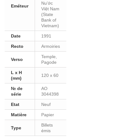
Nu'ớc
Eméteur
Việt Nam
(State
Bank of
Vietnam)
Date
1991
Recto
Armoiries
Temple,
Verso
Pagode
L x H
120 x 60
(mm)
№ de
AO
série
3044398
Etat
Neuf
Matière
Papier
Billets
Type
émis