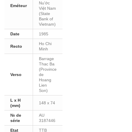
Nu'ớc
Eméteur
Việt Nam
(State
Bank of
Vietnam)
Date
1985
Ho Chi
Recto
Minh
Barrage
Thac Ba
(Province
Verso
de
Hoang
Lien
Son)
L x H
148 x 74
(mm)
№ de
AU
série
3187446
Etat
TTB