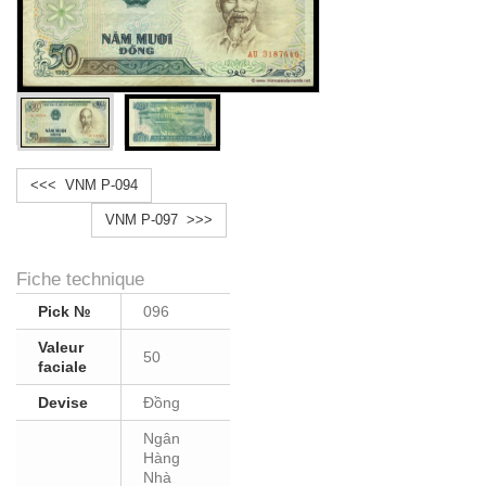
<<< VNM P-094
VNM P-097 >>>
Fiche technique
Pick №
096
Valeur
50
faciale
Devise
Ðồng
Ngân
Hàng
Nhà