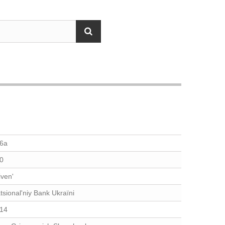
6a
0
iven'
tsional'niy Bank Ukraïni
14