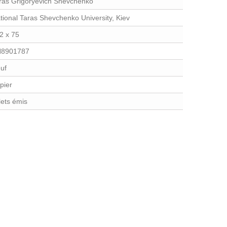
ras Grigoryevich Shevchenko
tional Taras Shevchenko University, Kiev
2 x 75
8901787
uf
pier
llets émis