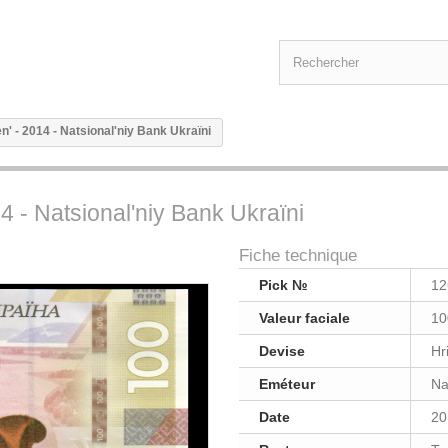
n' - 2014 - Natsional'niy Bank Ukraïni
4 - Natsional'niy Bank Ukraïni
Fiche technique
Pick №
12
Valeur faciale
10
Devise
Hr
Eméteur
Na
Date
20