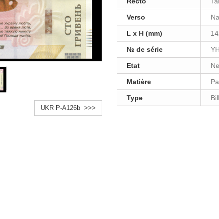
Recto
Ta
Verso
Na
L x H (mm)
14
№ de série
YH
Etat
Ne
Matière
Pa
Type
Bi
UKR P-A126b >>>