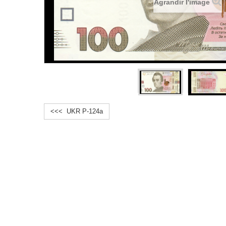
Agrandir l'image
<<< UKR P-124a