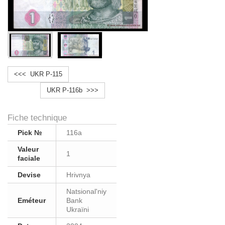
<<< UKR P-115
UKR P-116b >>>
Fiche technique
Pick №
116a
Valeur
1
faciale
Devise
Hrivnya
Natsional'niy
Eméteur
Bank
Ukraïni