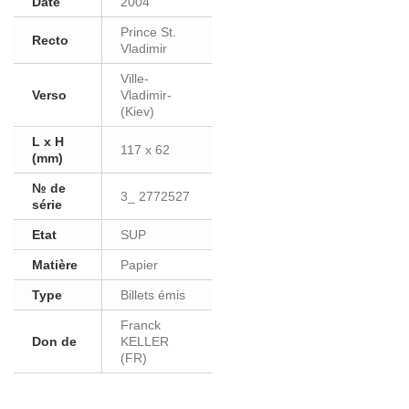
Date
2004
Prince St.
Recto
Vladimir
Ville-
Verso
Vladimir-
(Kiev)
L x H
117 x 62
(mm)
№ de
3_ 2772527
série
Etat
SUP
Matière
Papier
Type
Billets émis
Franck
Don de
KELLER
(FR)